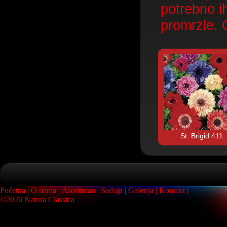
potrebno ih
promrzle. 
St. Brigid 411
Početna
O nama
Asortiman
Sadnja
Galerija
Kontakt
©2026 Natura Classica