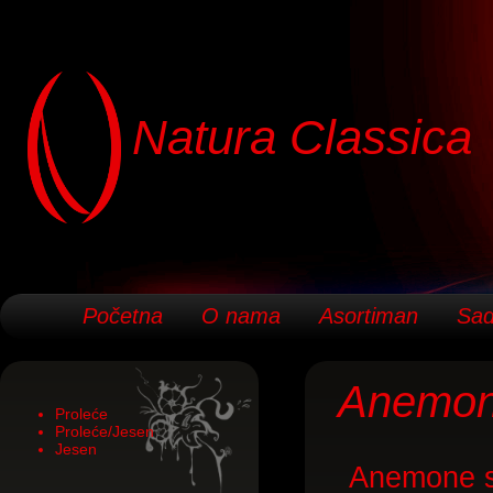
Natura Classica
Početna
O nama
Asortiman
Sad
Anemo
Proleće
Proleće/Jesen
Jesen
Anemone su