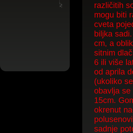
različitih 
mogu biti ra
cveta pojed
biljka sadi
cm, a obli
sitnim dla
6 ili više
od aprila d
(ukoliko s
obavlja se
15cm. Gom
okrenut na
polusenovi
sadnje pot