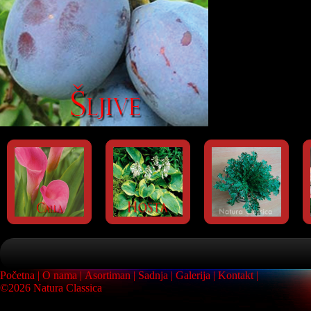
Početna
O nama
Asortiman
Sadnja
Galerija
Kontakt
©2026 Natura Classica