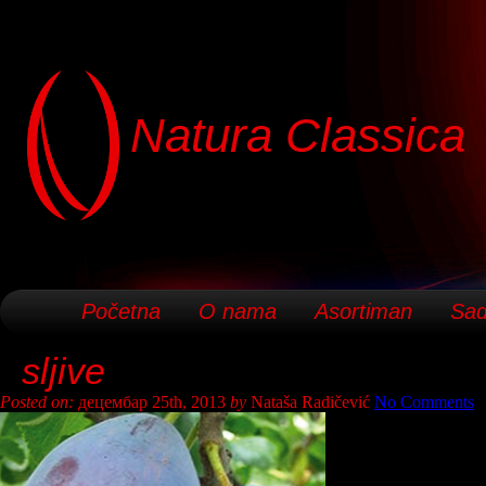
Natura Classica
Početna
O nama
Asortiman
Sad
sljive
Posted on:
децембар 25th, 2013
by
Nataša Radičević
No Comments