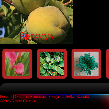
Početna
O nama
Asortiman
Sadnja
Galerija
Kontakt
©2026 Natura Classica