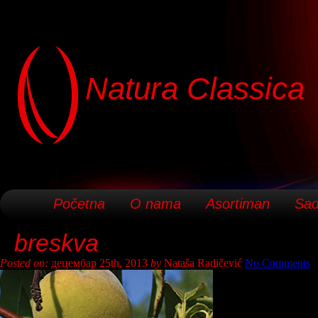
Natura Classica
Početna
O nama
Asortiman
Sad
breskva
Posted on:
децембар 25th, 2013
by
Nataša Radičević
No Comments