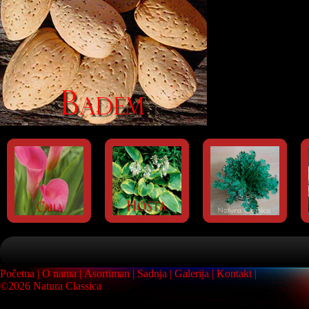
Početna
O nama
Asortiman
Sadnja
Galerija
Kontakt
©2026 Natura Classica