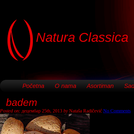
Natura Classica
Početna
O nama
Asortiman
Sad
badem
Posted on:
децембар 25th, 2013
by
Nataša Radičević
No Comments