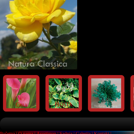
Početna
O nama
Asortiman
Sadnja
Galerija
Kontakt