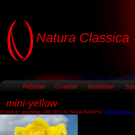
Natura Classica
Početna
O nama
Asortiman
Sad
mini-yellow
Posted on:
децембар 24th, 2013
by
Nataša Radičević
No Comments