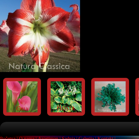
Početna
O nama
Asortiman
Sadnja
Galerija
Kontakt