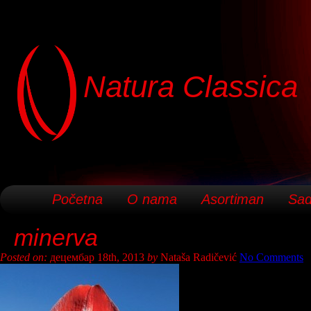
Natura Classica
Početna
O nama
Asortiman
Sad
minerva
Posted on:
децембар 18th, 2013
by
Nataša Radičević
No Comments