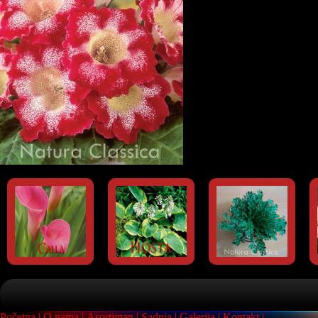
Početna
O nama
Asortiman
Sadnja
Galerija
Kontakt