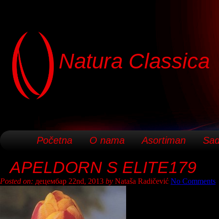
Natura Classica
Početna
O nama
Asortiman
Sad
APELDORN S ELITE179
Posted on:
децембар 22nd, 2013
by
Nataša Radičević
No Comments