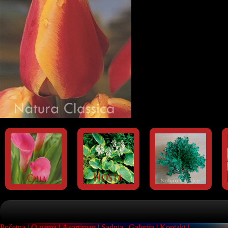
Početna
O nama
Asortiman
Sadnja
Galerija
Kontakt