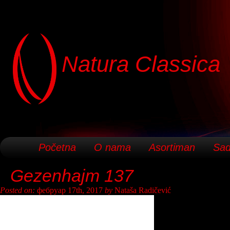
Natura Classica
Početna
O nama
Asortiman
Sad
Gezenhajm 137
Posted on:
фебруар 17th, 2017
by
Nataša Radičević